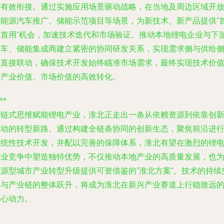
的有效衔接。通过实施应用场景驱动战略，在当地及周边区域开
新能源汽车推广、储能示范项目等场景，为新技术、新产品提供“
试首用”机会，加速技术迭代和市场验证。推动本地锂电企业与下
整车、储能集成商建立紧密的协同研发关系，实现需求侧与供给
的直接联动，确保技术开发始终瞄准市场需求，最终实现技术价
向产业价值、市场价值的高效转化。
**
以链式思维赋能锂电产业，淮北正走出一条从依赖资源到依靠创
驱动的转型新路。通过构建全链条协同的创新生态，聚焦前沿进
系统性技术开发，并配以完善的保障体系，淮北有望在激烈的锂
产业竞争中塑造独特优势，不仅推动本地产业的高质量发展，也
资源型城市产业转型升级提供可资借鉴的“淮北方案”。技术的持续
破与产业链的整体跃升，将成为淮北在新兴产业赛道上行稳致远
核心动力。