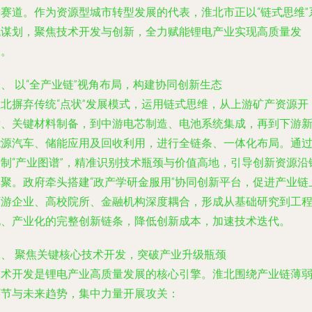
键赛道。作为资源型城市转型发展的代表，淮北市正以“链式思维”
统谋划，聚焦技术开发与创新，全力赋能锂电产业实现高质量发
展。
、 以“全产业链”视角布局，构建协同创新生态
淮北摒弃传统“点状”发展模式，运用链式思维，从上游矿产资源开
发、关键材料制备，到中游电芯制造、电池系统集成，再到下游
能源汽车、储能应用及回收利用，进行全链条、一体化布局。通
绘制“产业图谱”，精准识别技术瓶颈与价值高地，引导创新资源沿
集聚。政府牵头搭建“政产学研金服用”协同创新平台，促进产业链
下游企业、高校院所、金融机构深度耦合，形成从基础研究到工
化、产业化的完整创新链条，降低创新成本，加速技术迭代。
二、 聚焦关键核心技术开发，突破产业升级瓶颈
技术开发是锂电产业高质量发展的核心引擎。淮北围绕产业链薄
环节与未来趋势，集中力量开展攻关：